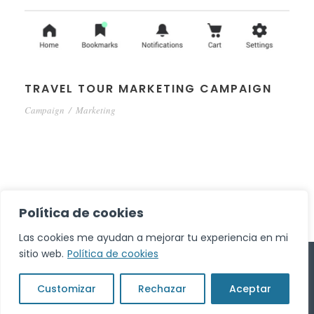
TRAVEL TOUR MARKETING CAMPAIGN
Campaign
/
Marketing
Política de cookies
Las cookies me ayudan a mejorar tu experiencia en mi
sitio web.
Política de cookies
© COPYRIGHT 2025 BINOVO IT HUMAN PROJECT SL
Customizar
Rechazar
Aceptar
| ALL RIGHTS RESERVED.
POLÍTICA DE PRIVACIDAD